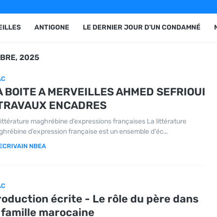
EILLES
ANTIGONE
LE DERNIER JOUR D'UN CONDAMNÉ
BRE, 2025
AC
A BOITE A MERVEILLES AHMED SEFRIOUI
 TRAVAUX ENCADRES
littérature maghrébine d’expressions françaises La littérature
hrébine d’expression française est un ensemble d'éc…
ECRIVAIN NBEA
AC
oduction écrite - Le rôle du père dans
 famille marocaine