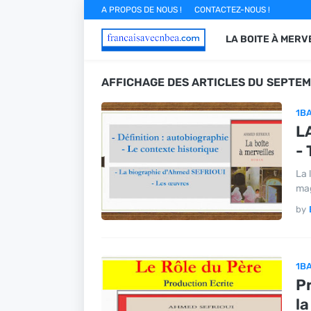
A PROPOS DE NOUS !
CONTACTEZ-NOUS !
LA BOITE À MERV
AFFICHAGE DES ARTICLES DU SEPTEM
1B
L
-
La 
mag
by
1B
Pr
la