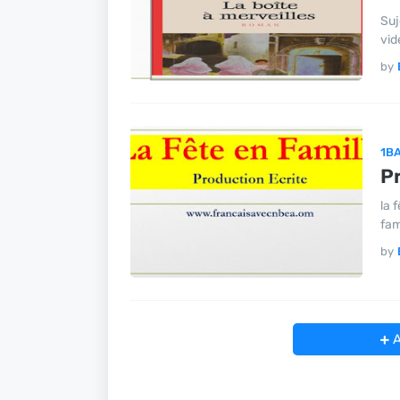
Suj
vid
by
1B
Pr
la 
fam
by
A