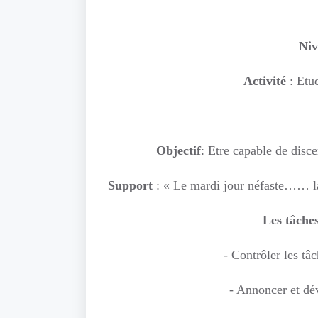
Ni
Activité
: Et
Objectif
:
Etre capable de discer
Support
: « Le mardi jour néfaste…… la 
Les tâche
- Contrôler les tâc
- Annoncer et dév