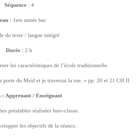
Séquence
: 4
veau
: 1ere année bac
ude du texte / langue intégré
Durée
: 2 h
ner les caractéristiques de l’école traditionnelle.
porte du Msid et je traversai la rue. » pp. 20 et 21 CH II
s : Apprenant / Enseignant
hes préalables réalisées hors-classe.
elopper les objectifs de la séance.