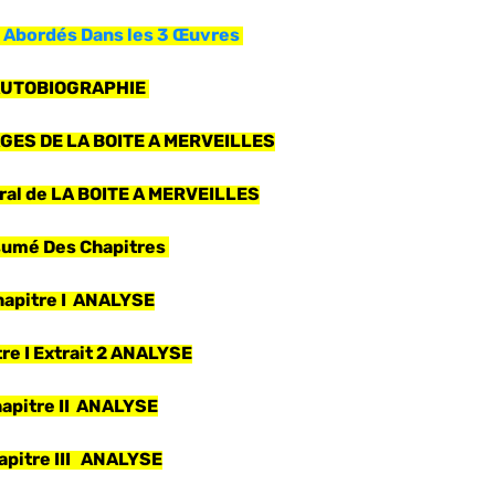
 Abordés Dans les 3 Œuvres
UTOBIOGRAPHIE
ES DE LA BOITE A MERVEILLES
al de LA BOITE A MERVEILLES
umé Des Chapitres
hapitre I ANALYSE
re I Extrait 2 ANALYSE
apitre II ANALYSE
apitre III ANALYSE