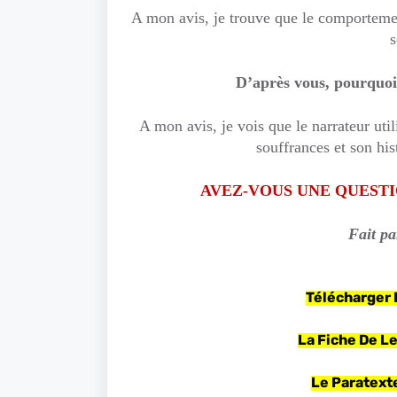
A mon avis, je trouve que le comportement
s
D’après vous, pourquoi 
A mon avis, je vois que le narrateur util
souffrances et son his
AVEZ-VOUS UNE QUEST
Fait p
Télécharger
La Fiche De L
Le Paratext