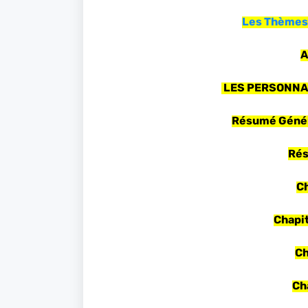
Les Thèmes
A
LES PERSONNAG
Résumé Génér
Rés
C
Chapit
Ch
Ch