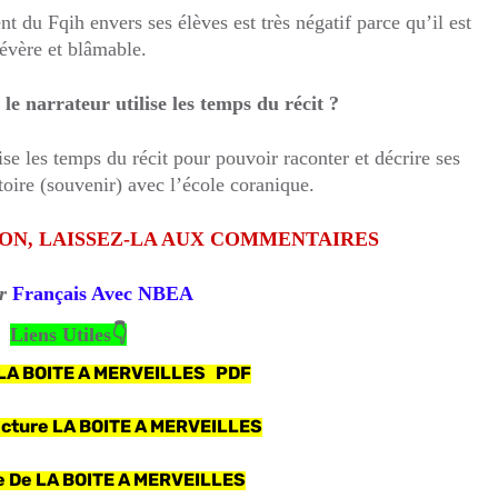
 du Fqih envers ses élèves est très négatif parce qu’il est
évère et blâmable.
le narrateur utilise les temps du récit ?
ise les temps du récit pour pouvoir raconter et décrire ses
toire (souvenir) avec l’école coranique.
ION, LAISSEZ-LA AUX COMMENTAIRES
ar
Français Avec NBEA
Liens Utiles👇
 LA BOITE A MERVEILLES PDF
ecture LA BOITE A MERVEILLES
e De LA BOITE A MERVEILLES