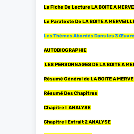
La Fiche De Lecture LA BOITE A MERV
Le Paratexte De LA BOITE A MERVEILL
Les Thèmes Abordés Dans les 3 Œuvr
AUTOBIOGRAPHIE
LES PERSONNAGES DE LA BOITE A ME
Résumé Général de LA BOITE A MERVE
Résumé Des Chapitres
Chapitre I ANALYSE
Chapitre I Extrait 2 ANALYSE