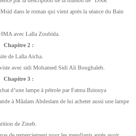
mence par la description de la maison de "DAR
Msid dans le roman qui vient après la séance du Bain
AHMA avec Lalla Zoubida.
Chapitre 2 :
ite de Lalla Aicha.
t viste avec sidi Mohamed Sidi Ali Boughaleb.
Chapitre 3 :
chat d’une lampe à pétrole par Fatma Bziouya
ande à Mâalam Abdeslam de lui acheter aussi une lampe
arition de Zineb.
pas de remerciement pour les mendiants après avoir