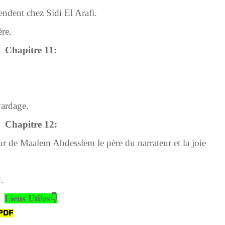
rendent chez Sidi El Arafi.
ère.
Chapitre 11:
vardage.
Chapitre 12:
ur de Maalem Abdesslem le père du narrateur et la joie
.
Liens Utiles👇
PDF