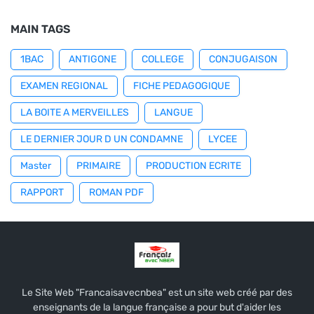
MAIN TAGS
1BAC
ANTIGONE
COLLEGE
CONJUGAISON
EXAMEN REGIONAL
FICHE PEDAGOGIQUE
LA BOITE A MERVEILLES
LANGUE
LE DERNIER JOUR D UN CONDAMNE
LYCEE
Master
PRIMAIRE
PRODUCTION ECRITE
RAPPORT
ROMAN PDF
Le Site Web "Francaisavecnbea" est un site web créé par des
enseignants de la langue française a pour but d'aider les