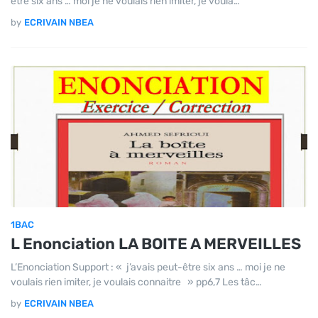
être six ans … moi je ne voulais rien imiter, je voula…
by
ECRIVAIN NBEA
1BAC
L Enonciation LA BOITE A MERVEILLES
L’Enonciation Support : « j’avais peut-être six ans … moi je ne
voulais rien imiter, je voulais connaitre » pp6,7 Les tâc…
by
ECRIVAIN NBEA